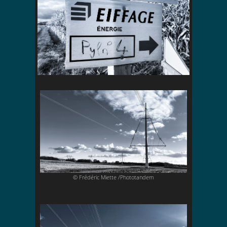
© Frédéric Miette /Phototandem