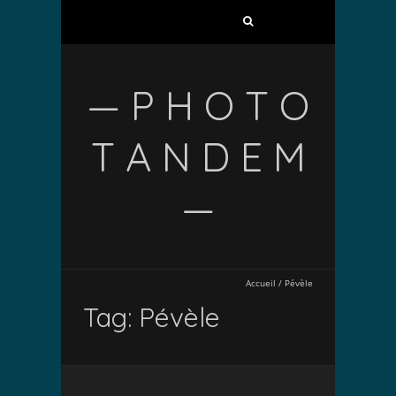
— P H O T O
T A N D E M
—
Accueil
/
Pévèle
Tag: Pévèle