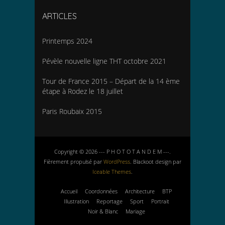
ARTICLES
Printemps 2024
Pévèle nouvelle ligne THT octobre 2021
Tour de France 2015 – Départ de la 14 ème
étape à Rodez le 18 juillet
Paris Roubaix 2015
Copyright © 2026 --- P H O T O T A N D E M ---.
Fièrement propulsé par
WordPress
. Blackoot design par
Iceable Themes
.
Accueil
Coordonnées
Architecture
BTP
Illustration
Reportage
Sport
Portrait
Noir & Blanc
Mariage