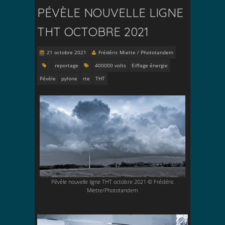
PÉVÈLE NOUVELLE LIGNE
THT OCTOBRE 2021
21 octobre 2021
Frédéric Miette / Phototandem
reportage
400000 volts
Eiffage énergie
Pévèle
pylone
rte
THT
Pévèle nouvelle ligne THT octobre 2021 © Frédéric
Miette/Phototandem