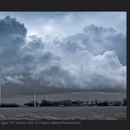
le ligne THT octobre 2021 © Frédéric Miette/Phototandem