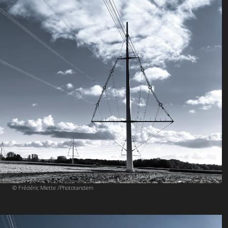
© Frédéric Miette /Phototandem