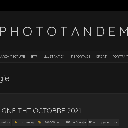
P H O T O T A N D E 
ARCHITECTURE
BTP
ILLUSTRATION
REPORTAGE
SPORT
PORTRAI
gie
IGNE THT OCTOBRE 2021
otandem
reportage
400000 volts
Eiffage énergie
Pévèle
pylone
rte