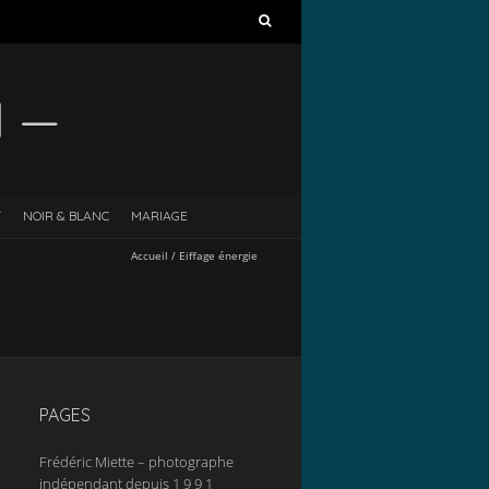
M —
T
NOIR & BLANC
MARIAGE
Accueil
/
Eiffage énergie
PAGES
Frédéric Miette – photographe
indépendant depuis 1 9 9 1