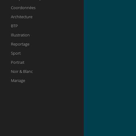
Coordonnées
Architecture
BTP
Illustration
Reportage
Sport
Portrait
Noir & Blanc
Mariage