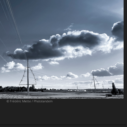
© Frédéric Miette / Phototandem