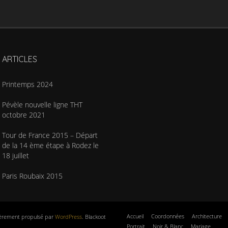
ARTICLES
Printemps 2024
Pévèle nouvelle ligne THT
octobre 2021
Tour de France 2015 – Départ
de la 14 ème étape à Rodez le
18 juillet
Paris Roubaix 2015
Accueil
Coordonnées
Architecture
Fièrement propulsé par
WordPress
. Blackoot
Portrait
Noir & Blanc
Mariage