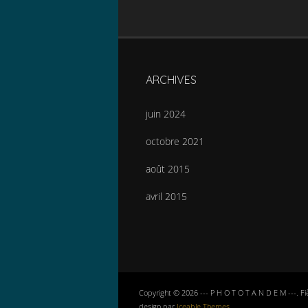
ARCHIVES
juin 2024
octobre 2021
août 2015
avril 2015
Copyright © 2026 --- P H O T O T A N D E M ---. 
design par
Iceable Themes
.