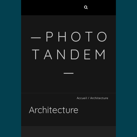
— P H O T O
T A N D E M
—
Accueil
/
Architecture
Architecture